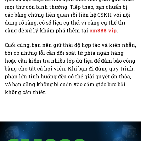
mọi thứ còn bình thường. Tiếp theo, bạn chuẩn bị
các bằng chứng liên quan rồi liên hệ CSKH với nội
dung rõ ràng, có số liệu cụ thể, vì càng cụ thể thì
càng dễ xử lý khám phá thêm tại
cm888 vip
.
Cuối cùng, bạn nên giữ thái độ hợp tác và kiên nhẫn,
bởi có những lỗi cần đối soát từ phía ngân hàng
hoặc cần kiểm tra nhiều lớp dữ liệu để đảm bảo công
bằng cho tất cả hội viên. Khi bạn đi đúng quy trình,
phần lớn tình huống đều có thể giải quyết ổn thỏa,
và bạn cũng không bị cuốn vào cảm giác bực bội
không cần thiết.