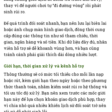
thay vì để người chơi tự “đi đường vòng” rồi phát
sinh rủi ro.
Để quá trình đối soát nhanh, bạn nên lưu lại biên lai
hoặc ảnh chụp màn hình giao dịch, đồng thời cung
cấp đúng các thông tin như số tham chiếu, thời
gian, ngân hàng và số tiền. Khi dữ liệu đầy đủ, nhân
viên hỗ trợ sẽ dễ khoanh vùng hơn, và bạn cũng
tránh cảnh phải giải thích dài dòng nhiều lượt.
Giới hạn, thời gian xử lý và kênh hỗ trợ
Thông thường sẽ có mức tối thiểu cho mỗi lần nạp
hoặc rút, kèm giới hạn theo ngày hoặc theo phương
thức thanh toán, nhằm kiểm soát rủi ro hệ thống và
tối ưu tốc độ xử lý. Bạn nên xem trước các mốc giới
hạn này để lựa chọn khoản giao dịch phù hợp, thay
vì chia nhỏ quá nhiều khiến lịch sử đối soát trở nên
rối và dễ phát sinh lỗi.