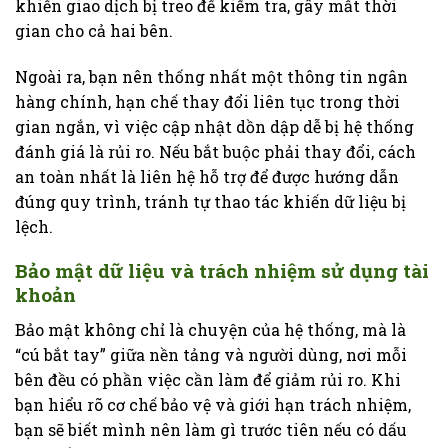
khiến giao dịch bị treo để kiểm tra, gây mất thời
gian cho cả hai bên.
Ngoài ra, bạn nên thống nhất một thông tin ngân
hàng chính, hạn chế thay đổi liên tục trong thời
gian ngắn, vì việc cập nhật dồn dập dễ bị hệ thống
đánh giá là rủi ro. Nếu bắt buộc phải thay đổi, cách
an toàn nhất là liên hệ hỗ trợ để được hướng dẫn
đúng quy trình, tránh tự thao tác khiến dữ liệu bị
lệch.
Bảo mật dữ liệu và trách nhiệm sử dụng tài
khoản
Bảo mật không chỉ là chuyện của hệ thống, mà là
“cú bắt tay” giữa nền tảng và người dùng, nơi mỗi
bên đều có phần việc cần làm để giảm rủi ro. Khi
bạn hiểu rõ cơ chế bảo vệ và giới hạn trách nhiệm,
bạn sẽ biết mình nên làm gì trước tiên nếu có dấu