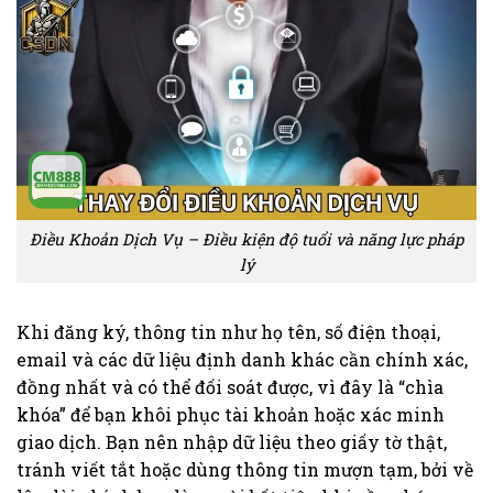
Điều Khoản Dịch Vụ – Điều kiện độ tuổi và năng lực pháp
lý
Khi đăng ký, thông tin như họ tên, số điện thoại,
email và các dữ liệu định danh khác cần chính xác,
đồng nhất và có thể đối soát được, vì đây là “chìa
khóa” để bạn khôi phục tài khoản hoặc xác minh
giao dịch. Bạn nên nhập dữ liệu theo giấy tờ thật,
tránh viết tắt hoặc dùng thông tin mượn tạm, bởi về