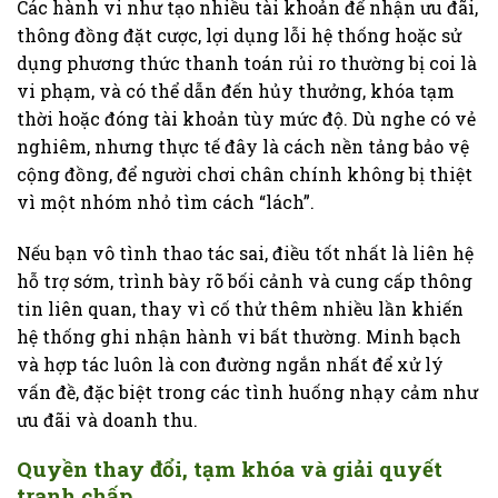
Các hành vi như tạo nhiều tài khoản để nhận ưu đãi,
thông đồng đặt cược, lợi dụng lỗi hệ thống hoặc sử
dụng phương thức thanh toán rủi ro thường bị coi là
vi phạm, và có thể dẫn đến hủy thưởng, khóa tạm
thời hoặc đóng tài khoản tùy mức độ. Dù nghe có vẻ
nghiêm, nhưng thực tế đây là cách nền tảng bảo vệ
cộng đồng, để người chơi chân chính không bị thiệt
vì một nhóm nhỏ tìm cách “lách”.
Nếu bạn vô tình thao tác sai, điều tốt nhất là liên hệ
hỗ trợ sớm, trình bày rõ bối cảnh và cung cấp thông
tin liên quan, thay vì cố thử thêm nhiều lần khiến
hệ thống ghi nhận hành vi bất thường. Minh bạch
và hợp tác luôn là con đường ngắn nhất để xử lý
vấn đề, đặc biệt trong các tình huống nhạy cảm như
ưu đãi và doanh thu.
Quyền thay đổi, tạm khóa và giải quyết
tranh chấp