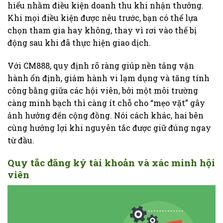
hiểu nhầm điều kiện doanh thu khi nhận thưởng.
Khi mọi điều kiện được nêu trước, bạn có thể lựa
chọn tham gia hay không, thay vì rơi vào thế bị
động sau khi đã thực hiện giao dịch.
Với CM888, quy định rõ ràng giúp nền tảng vận
hành ổn định, giảm hành vi lạm dụng và tăng tính
công bằng giữa các hội viên, bởi một môi trường
càng minh bạch thì càng ít chỗ cho “mẹo vặt” gây
ảnh hưởng đến cộng đồng. Nói cách khác, hai bên
cùng hưởng lợi khi nguyên tắc được giữ đúng ngay
từ đầu.
Quy tắc đăng ký tài khoản và xác minh hội
viên