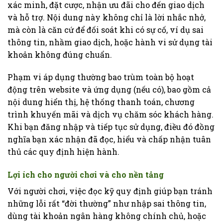
xác minh, đặt cược, nhận ưu đãi cho đến giao dịch
và hỗ trợ. Nội dung này không chỉ là lời nhắc nhở,
mà còn là căn cứ để đối soát khi có sự cố, ví dụ sai
thông tin, nhầm giao dịch, hoặc hành vi sử dụng tài
khoản không đúng chuẩn.
Phạm vi áp dụng thường bao trùm toàn bộ hoạt
động trên website và ứng dụng (nếu có), bao gồm cả
nội dung hiển thị, hệ thống thanh toán, chương
trình khuyến mãi và dịch vụ chăm sóc khách hàng.
Khi bạn đăng nhập và tiếp tục sử dụng, điều đó đồng
nghĩa bạn xác nhận đã đọc, hiểu và chấp nhận tuân
thủ các quy định hiện hành.
Lợi ích cho người chơi và cho nền tảng
Với người chơi, việc đọc kỹ quy định giúp bạn tránh
những lỗi rất “đời thường” như nhập sai thông tin,
dùng tài khoản ngân hàng không chính chủ, hoặc