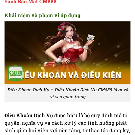
Sách Bảo Mật CM888
.
Khái niệm và phạm vi áp dụng
Điều Khoản Dịch Vụ – Điều Khoản Dịch Vụ CM888 là gì và
vì sao quan trọng
Điều Khoản Dịch Vụ
được hiểu là bộ quy định mô tả
quyền, nghĩa vụ và cách xử lý các tình huống phát
sinh giữa hội viên với nền tảng, từ thao tác đăng ký,