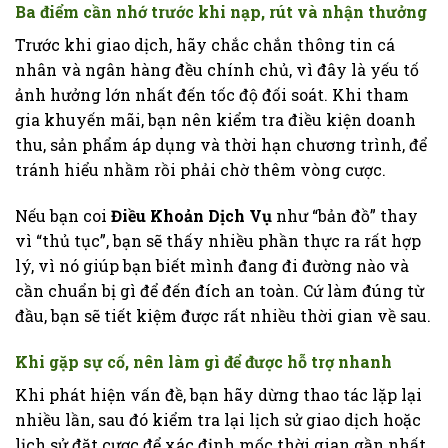
Ba điểm cần nhớ trước khi nạp, rút và nhận thưởng
Trước khi giao dịch, hãy chắc chắn thông tin cá
nhân và ngân hàng đều chính chủ, vì đây là yếu tố
ảnh hưởng lớn nhất đến tốc độ đối soát. Khi tham
gia khuyến mãi, bạn nên kiểm tra điều kiện doanh
thu, sản phẩm áp dụng và thời hạn chương trình, để
tránh hiểu nhầm rồi phải chờ thêm vòng cược.
Nếu bạn coi
Điều Khoản Dịch Vụ
như “bản đồ” thay
vì “thủ tục”, bạn sẽ thấy nhiều phần thực ra rất hợp
lý, vì nó giúp bạn biết mình đang đi đường nào và
cần chuẩn bị gì để đến đích an toàn. Cứ làm đúng từ
đầu, bạn sẽ tiết kiệm được rất nhiều thời gian về sau.
Khi gặp sự cố, nên làm gì để được hỗ trợ nhanh
Khi phát hiện vấn đề, bạn hãy dừng thao tác lặp lại
nhiều lần, sau đó kiểm tra lại lịch sử giao dịch hoặc
lịch sử đặt cược để xác định mốc thời gian gần nhất