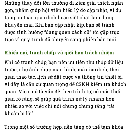
Những thay đổi lớn thường đi kèm giải thích ngắn
gọn, nhằm giúp hội viên hiểu lý do cập nhật, ví dụ
tăng an toàn giao dịch hoặc siết chặt lạm dụng
khuyến mãi. Khi bạn cập nhật kịp, bạn sẽ tránh
được tình huống “đang quen cách cũ” rồi gặp trục
trặc vì quy trình đã chuyển sang phiên bản mới.
Khiếu nại, tranh chấp và giới hạn trách nhiệm
Khi có tranh chấp, bạn nên ưu tiên thu thập dữ liệu
trước, như ảnh chụp màn hình, mã giao dịch, thời
gian thao tác, lịch sử đặt cược và thông tin thiết bị,
vì đây là căn cứ quan trọng để CSKH kiểm tra khách
quan. Việc mô tả vấn đề theo trình tự, có mốc thời
gian rõ ràng, sẽ giúp quá trình xử lý nhanh hơn
nhiều so với việc chỉ nói chung chung rằng “tài
khoản bị lỗi”.
Trong một số trường hợp, nền tảng có thể tạm khóa