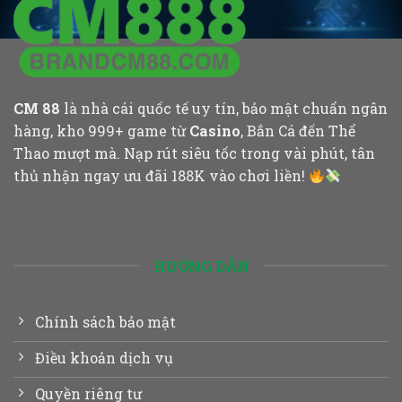
CM 88
là nhà cái quốc tế uy tín, bảo mật chuẩn ngân
hàng, kho 999+ game từ
Casino
, Bắn Cá đến Thể
Thao mượt mà. Nạp rút siêu tốc trong vài phút, tân
thủ nhận ngay ưu đãi 188K vào chơi liền!
HƯỚNG DẪN
Chính sách bảo mật
Điều khoản dịch vụ
Quyền riêng tư