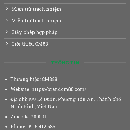
Miễn trừ trách nhiệm
Miễn trừ trách nhiệm
Giấy phép hợp pháp
Giới thiệu CM88
THÔNG TIN
Thương hiệu: CM888
Website: https://brandcm88.com/
Địa chỉ: 199 Lê Duẩn, Phường Tân An, Thành phố
Ninh Bình, Việt Nam
Zipcode: 700001
Phone: 0915 412 686