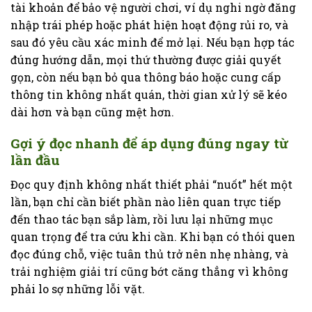
tài khoản để bảo vệ người chơi, ví dụ nghi ngờ đăng
nhập trái phép hoặc phát hiện hoạt động rủi ro, và
sau đó yêu cầu xác minh để mở lại. Nếu bạn hợp tác
đúng hướng dẫn, mọi thứ thường được giải quyết
gọn, còn nếu bạn bỏ qua thông báo hoặc cung cấp
thông tin không nhất quán, thời gian xử lý sẽ kéo
dài hơn và bạn cũng mệt hơn.
Gợi ý đọc nhanh để áp dụng đúng ngay từ
lần đầu
Đọc quy định không nhất thiết phải “nuốt” hết một
lần, bạn chỉ cần biết phần nào liên quan trực tiếp
đến thao tác bạn sắp làm, rồi lưu lại những mục
quan trọng để tra cứu khi cần. Khi bạn có thói quen
đọc đúng chỗ, việc tuân thủ trở nên nhẹ nhàng, và
trải nghiệm giải trí cũng bớt căng thẳng vì không
phải lo sợ những lỗi vặt.