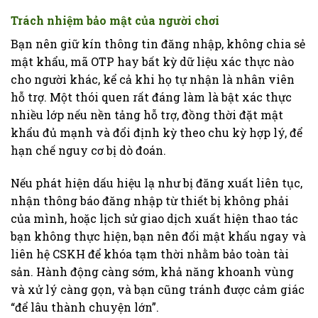
Trách nhiệm bảo mật của người chơi
Bạn nên giữ kín thông tin đăng nhập, không chia sẻ
mật khẩu, mã OTP hay bất kỳ dữ liệu xác thực nào
cho người khác, kể cả khi họ tự nhận là nhân viên
hỗ trợ. Một thói quen rất đáng làm là bật xác thực
nhiều lớp nếu nền tảng hỗ trợ, đồng thời đặt mật
khẩu đủ mạnh và đổi định kỳ theo chu kỳ hợp lý, để
hạn chế nguy cơ bị dò đoán.
Nếu phát hiện dấu hiệu lạ như bị đăng xuất liên tục,
nhận thông báo đăng nhập từ thiết bị không phải
của mình, hoặc lịch sử giao dịch xuất hiện thao tác
bạn không thực hiện, bạn nên đổi mật khẩu ngay và
liên hệ CSKH để khóa tạm thời nhằm bảo toàn tài
sản. Hành động càng sớm, khả năng khoanh vùng
và xử lý càng gọn, và bạn cũng tránh được cảm giác
“để lâu thành chuyện lớn”.