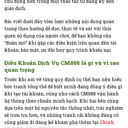
chủ động hơn trong mọi thao tác từ đăng ký đến
giao dịch.
Bài viết dưới đây tóm lược những nội dung quan
trọng theo hướng dễ đọc, thực tế và sát với thói
quen sử dụng của người chơi, để bạn không cần
“đoán mò” khi gặp các điều kiện liên quan đến tài
khoản, bảo mật, ưu đãi hay quy trình khiếu nại.
Điều Khoản Dịch Vụ CM888 là gì và vì sao
quan trọng
Trước khi nói về từng quy định cụ thể, bạn nên hiểu
bức tranh tổng thể để biết mình đang đồng ý điều gì
khi tạo tài khoản, cũng như cách CM888 vận hành
hệ thống theo chuẩn minh bạch. Khi hai bên cùng
dựa trên một bộ nguyên tắc thống nhất, trải nghiệm
sẽ trơn tru hơn, và những tranh cãi không đáng có
cũng giảm đi đáng kể khám phá thêm tại
Chính