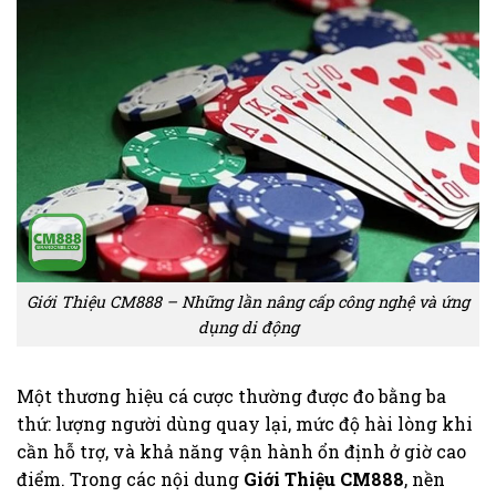
Giới Thiệu CM888 – Những lần nâng cấp công nghệ và ứng
dụng di động
Một thương hiệu cá cược thường được đo bằng ba
thứ: lượng người dùng quay lại, mức độ hài lòng khi
cần hỗ trợ, và khả năng vận hành ổn định ở giờ cao
điểm. Trong các nội dung
Giới Thiệu CM888
, nền