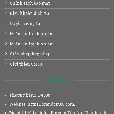
Chính sách bảo mật
Điều khoản dịch vụ
Quyền riêng tư
Miễn trừ trách nhiệm
Miễn trừ trách nhiệm
Giấy phép hợp pháp
Giới thiệu CM88
THÔNG TIN
Thương hiệu: CM888
Website: https://brandcm88.com/
Địa chỉ: 199 Lê Duẩn, Phường Tân An, Thành phố