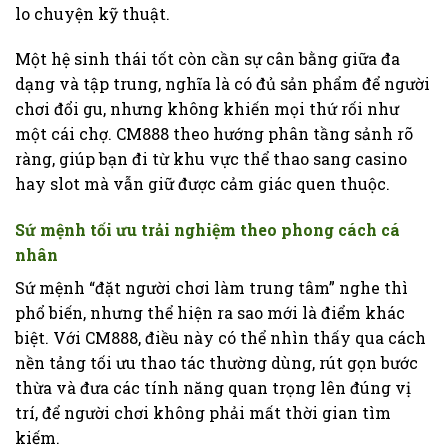
lo chuyện kỹ thuật.
Một hệ sinh thái tốt còn cần sự cân bằng giữa đa
dạng và tập trung, nghĩa là có đủ sản phẩm để người
chơi đổi gu, nhưng không khiến mọi thứ rối như
một cái chợ. CM888 theo hướng phân tầng sảnh rõ
ràng, giúp bạn đi từ khu vực thể thao sang casino
hay slot mà vẫn giữ được cảm giác quen thuộc.
Sứ mệnh tối ưu trải nghiệm theo phong cách cá
nhân
Sứ mệnh “đặt người chơi làm trung tâm” nghe thì
phổ biến, nhưng thể hiện ra sao mới là điểm khác
biệt. Với CM888, điều này có thể nhìn thấy qua cách
nền tảng tối ưu thao tác thường dùng, rút gọn bước
thừa và đưa các tính năng quan trọng lên đúng vị
trí, để người chơi không phải mất thời gian tìm
kiếm.