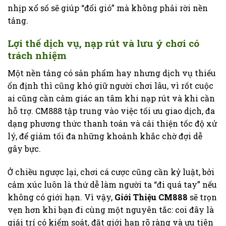
nhịp xổ số sẽ giúp “đổi gió” mà không phải rời nền
tảng.
Lợi thế dịch vụ, nạp rút và lưu ý chơi có
trách nhiệm
Một nền tảng có sản phẩm hay nhưng dịch vụ thiếu
ổn định thì cũng khó giữ người chơi lâu, vì rốt cuộc
ai cũng cần cảm giác an tâm khi nạp rút và khi cần
hỗ trợ. CM888 tập trung vào việc tối ưu giao dịch, đa
dạng phương thức thanh toán và cải thiện tốc độ xử
lý, để giảm tối đa những khoảnh khắc chờ đợi dễ
gây bực.
Ở chiều ngược lại, chơi cá cược cũng cần kỷ luật, bởi
cảm xúc luôn là thứ dễ làm người ta “đi quá tay” nếu
không có giới hạn. Vì vậy,
Giới Thiệu CM888
sẽ trọn
vẹn hơn khi bạn đi cùng một nguyên tắc: coi đây là
giải trí có kiểm soát, đặt giới hạn rõ ràng và ưu tiên