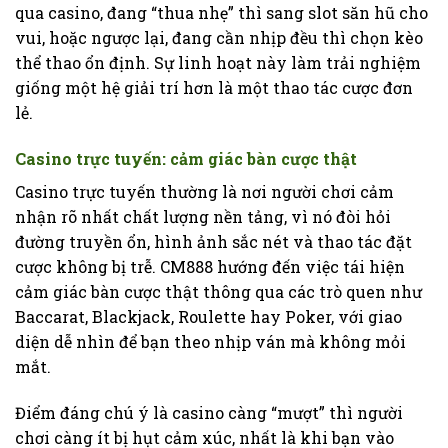
qua casino, đang “thua nhẹ” thì sang slot săn hũ cho
vui, hoặc ngược lại, đang cần nhịp đều thì chọn kèo
thể thao ổn định. Sự linh hoạt này làm trải nghiệm
giống một hệ giải trí hơn là một thao tác cược đơn
lẻ.
Casino trực tuyến: cảm giác bàn cược thật
Casino trực tuyến thường là nơi người chơi cảm
nhận rõ nhất chất lượng nền tảng, vì nó đòi hỏi
đường truyền ổn, hình ảnh sắc nét và thao tác đặt
cược không bị trễ. CM888 hướng đến việc tái hiện
cảm giác bàn cược thật thông qua các trò quen như
Baccarat, Blackjack, Roulette hay Poker, với giao
diện dễ nhìn để bạn theo nhịp ván mà không mỏi
mắt.
Điểm đáng chú ý là casino càng “mượt” thì người
chơi càng ít bị hụt cảm xúc, nhất là khi bạn vào