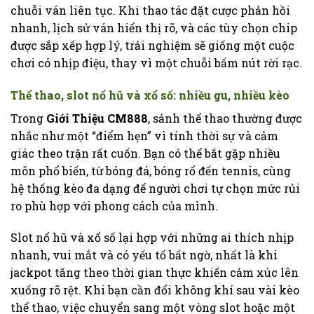
chuỗi ván liên tục. Khi thao tác đặt cược phản hồi
nhanh, lịch sử ván hiển thị rõ, và các tùy chọn chip
được sắp xếp hợp lý, trải nghiệm sẽ giống một cuộc
chơi có nhịp điệu, thay vì một chuỗi bấm nút rời rạc.
Thể thao, slot nổ hũ và xổ số: nhiều gu, nhiều kèo
Trong
Giới Thiệu CM888
, sảnh thể thao thường được
nhắc như một “điểm hẹn” vì tính thời sự và cảm
giác theo trận rất cuốn. Bạn có thể bắt gặp nhiều
môn phổ biến, từ bóng đá, bóng rổ đến tennis, cùng
hệ thống kèo đa dạng để người chơi tự chọn mức rủi
ro phù hợp với phong cách của mình.
Slot nổ hũ và xổ số lại hợp với những ai thích nhịp
nhanh, vui mắt và có yếu tố bất ngờ, nhất là khi
jackpot tăng theo thời gian thực khiến cảm xúc lên
xuống rõ rệt. Khi bạn cần đổi không khí sau vài kèo
thể thao, việc chuyển sang một vòng slot hoặc một