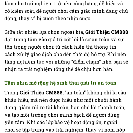
làm cho trải nghiệm trở nên công bằng, dễ hiểu và
có kiểm soát, để người chơi cảm giác mình đang chủ
động, thay vì bị cuốn theo nhịp cược.
Giữa rất nhiều lựa chọn ngoài kia,
Giới Thiệu CM888
đặt trọng tâm vào giá trị cốt lõi là sự an toàn và sự
tôn trọng người chơi: từ cách hiển thị thông tin,
cách xử lý giao dịch cho đến thái độ hỗ trợ. Khi nền
tảng nghiêm túc với những “điểm chạm” nhỏ, bạn sẽ
nhận ra trải nghiệm tổng thể dễ chịu hơn hẳn.
Tầm nhìn mở rộng hệ sinh thái giải trí an toàn
Trong
Giới Thiệu CM888
, “an toàn” không chỉ là câu
khẩu hiệu, mà nên được hiểu như một chuỗi hành
động: giảm rủi ro tài khoản, hạn chế lỗi thanh toán,
và tạo môi trường chơi minh bạch để người dùng
yên tâm. Khi các lớp bảo vệ hoạt động ổn, người
chơi sẽ tập trung vào trải nghiệm, thay vì nơm nớp