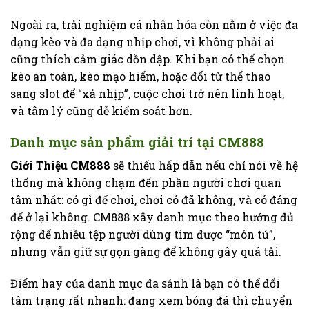
Ngoài ra, trải nghiệm cá nhân hóa còn nằm ở việc đa
dạng kèo và đa dạng nhịp chơi, vì không phải ai
cũng thích cảm giác dồn dập. Khi bạn có thể chọn
kèo an toàn, kèo mạo hiểm, hoặc đổi từ thể thao
sang slot để “xả nhịp”, cuộc chơi trở nên linh hoạt,
và tâm lý cũng dễ kiểm soát hơn.
Danh mục sản phẩm giải trí tại CM888
Giới Thiệu CM888
sẽ thiếu hấp dẫn nếu chỉ nói về hệ
thống mà không chạm đến phần người chơi quan
tâm nhất: có gì để chơi, chơi có đã không, và có đáng
để ở lại không. CM888 xây danh mục theo hướng đủ
rộng để nhiều tệp người dùng tìm được “món tủ”,
nhưng vẫn giữ sự gọn gàng để không gây quá tải.
Điểm hay của danh mục đa sảnh là bạn có thể đổi
tâm trạng rất nhanh: đang xem bóng đá thì chuyển