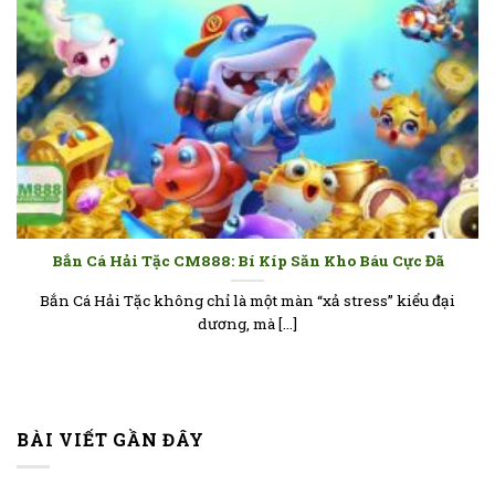
Bắn Cá Hải Tặc CM888: Bí Kíp Săn Kho Báu Cực Đã
Bắn Cá Hải Tặc không chỉ là một màn “xả stress” kiểu đại
dương, mà [...]
BÀI VIẾT GẦN ĐÂY