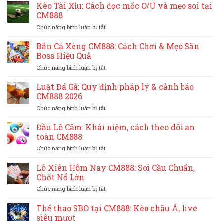
Kèo Tài Xỉu: Cách đọc mốc O/U và mẹo soi tại
CM888
ở
Chức năng bình luận bị tắt
Kèo
Tài
Bắn Cá Xèng CM888: Cách Chơi & Mẹo Săn
Xỉu:
Boss Hiệu Quả
Cách
ở
Chức năng bình luận bị tắt
đọc
Bắn
mốc
Cá
Luật Đá Gà: Quy định pháp lý & cảnh báo
O/U
Xèng
và
CM888 2026
CM888:
mẹo
ở
Chức năng bình luận bị tắt
Cách
soi
Luật
Chơi
tại
Đá
Đầu Lô Câm: Khái niệm, cách theo dõi an
&
CM888
Gà:
Mẹo
toàn CM888
Quy
Săn
ở
Chức năng bình luận bị tắt
định
Boss
Đầu
pháp
Hiệu
Lô
Lô Xiên Hôm Nay CM888: Soi Cầu Chuẩn,
lý
Quả
Câm:
&
Chốt Nổ Lớn
Khái
cảnh
ở
Chức năng bình luận bị tắt
niệm,
báo
Lô
cách
CM888
Xiên
Thể thao SBO tại CM888: Kèo châu Á, live
theo
2026
Hôm
dõi
siêu mượt