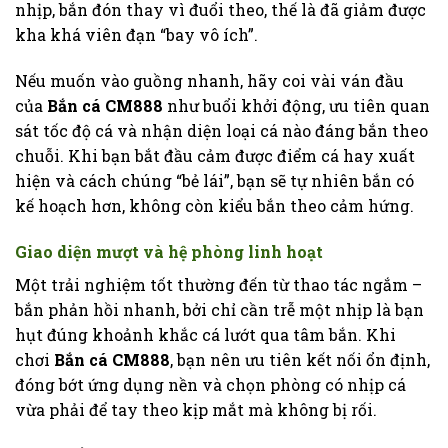
nhịp, bắn đón thay vì đuổi theo, thế là đã giảm được
kha khá viên đạn “bay vô ích”.
Nếu muốn vào guồng nhanh, hãy coi vài ván đầu
của
Bắn cá CM888
như buổi khởi động, ưu tiên quan
sát tốc độ cá và nhận diện loại cá nào đáng bắn theo
chuỗi. Khi bạn bắt đầu cảm được điểm cá hay xuất
hiện và cách chúng “bẻ lái”, bạn sẽ tự nhiên bắn có
kế hoạch hơn, không còn kiểu bắn theo cảm hứng.
Giao diện mượt và hệ phòng linh hoạt
Một trải nghiệm tốt thường đến từ thao tác ngắm –
bắn phản hồi nhanh, bởi chỉ cần trễ một nhịp là bạn
hụt đúng khoảnh khắc cá lướt qua tâm bắn. Khi
chơi
Bắn cá CM888
, bạn nên ưu tiên kết nối ổn định,
đóng bớt ứng dụng nền và chọn phòng có nhịp cá
vừa phải để tay theo kịp mắt mà không bị rối.