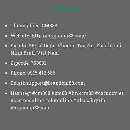
THÔNG TIN
Thương hiệu: CM888
Website: https://brandcm88.com/
Địa chỉ: 199 Lê Duẩn, Phường Tân An, Thành phố
Ninh Bình, Việt Nam
Zipcode: 700001
Phone: 0915 412 686
Email:
support@brandcm88.com
Hashtag: #cm888 #cm88 #linkcm88 #cacuocviet
#casinoonline #slotonline #nhacaiuytin
#brandcm88com