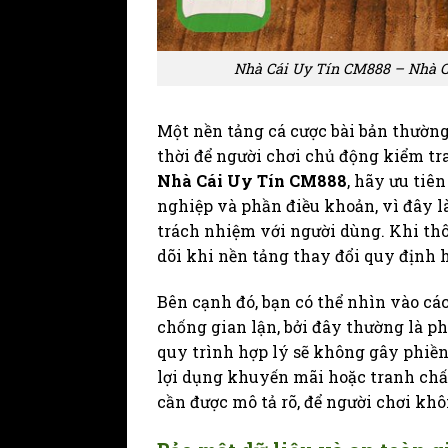
Nhà Cái Uy Tín CM888 – Nhà C
Một nền tảng cá cược bài bản thường
thời để người chơi chủ động kiểm tra 
Nhà Cái Uy Tín CM888
, hãy ưu tiê
nghiệp và phần điều khoản, vì đây l
trách nhiệm với người dùng. Khi thô
dõi khi nền tảng thay đổi quy định 
Bên cạnh đó, bạn có thể nhìn vào cá
chống gian lận, bởi đây thường là p
quy trình hợp lý sẽ không gây phiề
lợi dụng khuyến mãi hoặc tranh chấ
cần được mô tả rõ, để người chơi khô