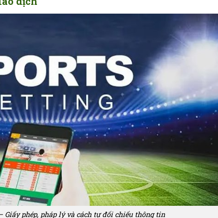
iao dịch
Giấy phép, pháp lý và cách tự đối chiếu thông tin