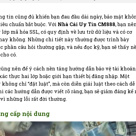
ông tin cũng đủ khiến bạn đau đầu dài ngày, bảo mật khô
tiêu chuẩn bắt buộc. Với
Nhà Cái Uy Tín CM888
, bạn nê
 lớp mã hóa SSL, có quy định về lưu trữ dữ liệu và có cơ
hay không. Những chi tiết này thường được trình bày
c phần câu hỏi thường gặp, và nếu đọc kỹ, bạn sẽ thấy n
cho có.
cũng nên để ý cách nền tảng hướng dẫn bảo vệ tài khoản
c thực hai lớp hoặc giới hạn thiết bị đăng nhập. Một
hông chỉ “đặt luật”, mà còn diễn giải luật theo cách dễ
i các hướng dẫn được viết rõ ràng, bạn sẽ giảm đáng kể 
vì những lỗi rất đời thường.
ung cấp nội dung