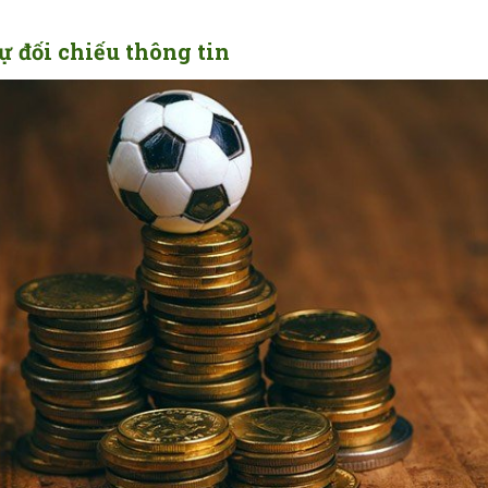
ự đối chiếu thông tin