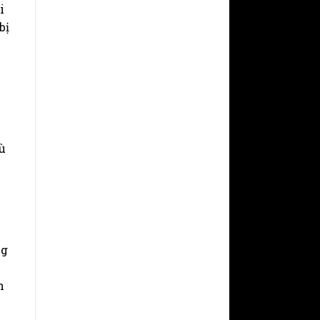
i
bị
dù
ng
h