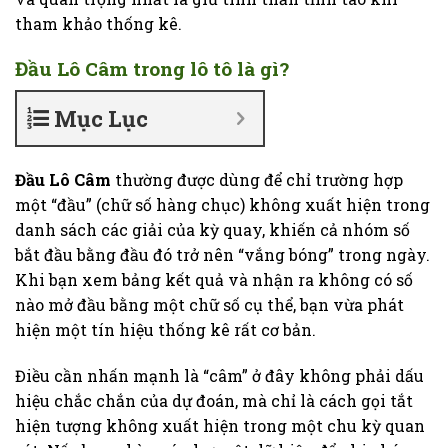
tham khảo thống kê.
Đầu Lô Câm trong lô tô là gì?
Mục Lục
Đầu Lô Câm
thường được dùng để chỉ trường hợp
một “đầu” (chữ số hàng chục) không xuất hiện trong
danh sách các giải của kỳ quay, khiến cả nhóm số
bắt đầu bằng đầu đó trở nên “vắng bóng” trong ngày.
Khi bạn xem bảng kết quả và nhận ra không có số
nào mở đầu bằng một chữ số cụ thể, bạn vừa phát
hiện một tín hiệu thống kê rất cơ bản.
Điều cần nhấn mạnh là “câm” ở đây không phải dấu
hiệu chắc chắn của dự đoán, mà chỉ là cách gọi tắt
hiện tượng không xuất hiện trong một chu kỳ quan