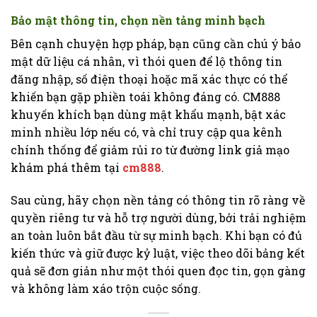
Bảo mật thông tin, chọn nền tảng minh bạch
Bên cạnh chuyện hợp pháp, bạn cũng cần chú ý bảo
mật dữ liệu cá nhân, vì thói quen để lộ thông tin
đăng nhập, số điện thoại hoặc mã xác thực có thể
khiến bạn gặp phiền toái không đáng có. CM888
khuyến khích bạn dùng mật khẩu mạnh, bật xác
minh nhiều lớp nếu có, và chỉ truy cập qua kênh
chính thống để giảm rủi ro từ đường link giả mạo
khám phá thêm tại
cm888
.
Sau cùng, hãy chọn nền tảng có thông tin rõ ràng về
quyền riêng tư và hỗ trợ người dùng, bởi trải nghiệm
an toàn luôn bắt đầu từ sự minh bạch. Khi bạn có đủ
kiến thức và giữ được kỷ luật, việc theo dõi bảng kết
quả sẽ đơn giản như một thói quen đọc tin, gọn gàng
và không làm xáo trộn cuộc sống.