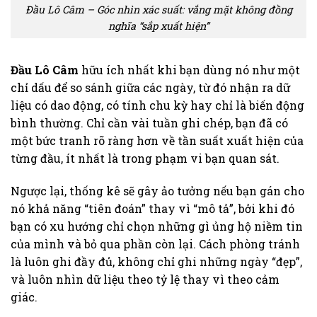
Đầu Lô Câm – Góc nhìn xác suất: vắng mặt không đồng
nghĩa “sắp xuất hiện”
Đầu Lô Câm
hữu ích nhất khi bạn dùng nó như một
chỉ dấu để so sánh giữa các ngày, từ đó nhận ra dữ
liệu có dao động, có tính chu kỳ hay chỉ là biến động
bình thường. Chỉ cần vài tuần ghi chép, bạn đã có
một bức tranh rõ ràng hơn về tần suất xuất hiện của
từng đầu, ít nhất là trong phạm vi bạn quan sát.
Ngược lại, thống kê sẽ gây ảo tưởng nếu bạn gán cho
nó khả năng “tiên đoán” thay vì “mô tả”, bởi khi đó
bạn có xu hướng chỉ chọn những gì ủng hộ niềm tin
của mình và bỏ qua phần còn lại. Cách phòng tránh
là luôn ghi đầy đủ, không chỉ ghi những ngày “đẹp”,
và luôn nhìn dữ liệu theo tỷ lệ thay vì theo cảm
giác.