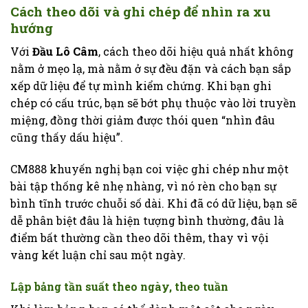
Cách theo dõi và ghi chép để nhìn ra xu
hướng
Với
Đầu Lô Câm
, cách theo dõi hiệu quả nhất không
nằm ở mẹo lạ, mà nằm ở sự đều đặn và cách bạn sắp
xếp dữ liệu để tự mình kiểm chứng. Khi bạn ghi
chép có cấu trúc, bạn sẽ bớt phụ thuộc vào lời truyền
miệng, đồng thời giảm được thói quen “nhìn đâu
cũng thấy dấu hiệu”.
CM888 khuyến nghị bạn coi việc ghi chép như một
bài tập thống kê nhẹ nhàng, vì nó rèn cho bạn sự
bình tĩnh trước chuỗi số dài. Khi đã có dữ liệu, bạn sẽ
dễ phân biệt đâu là hiện tượng bình thường, đâu là
điểm bất thường cần theo dõi thêm, thay vì vội
vàng kết luận chỉ sau một ngày.
Lập bảng tần suất theo ngày, theo tuần