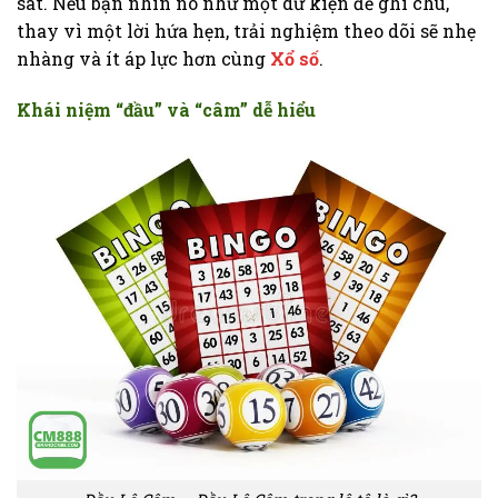
sát. Nếu bạn nhìn nó như một dữ kiện để ghi chú,
thay vì một lời hứa hẹn, trải nghiệm theo dõi sẽ nhẹ
nhàng và ít áp lực hơn cùng
Xổ số
.
Khái niệm “đầu” và “câm” dễ hiểu