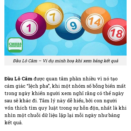
Đầu Lô Câm – Ví dụ minh hoạ khi xem bảng kết quả
Đầu Lô Câm
được quan tâm phần nhiều vì nó tạo
cảm giác “lệch pha”, khi một nhóm số bỗng biến mất
trong ngày khiến người xem nghĩ rằng có thể ngày
sau sẽ khác đi. Tâm lý này dễ hiểu, bởi con người
vốn thích tìm quy luật trong sự hỗn độn, nhất là khi
nhìn một chuỗi dữ liệu lặp lại mỗi ngày như bảng
kết quả.