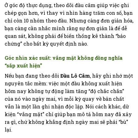
Ở góc độ thực dụng, theo dõi đầu câm giúp việc ghi
chép gọn hơn, vì thay vì nhìn hàng trăm con số, bạn
chỉ còn 10 nhóm theo đầu. Nhưng càng đơn giản hóa,
bạn càng cần nhắc mình rằng sự đơn giản là để dễ
quan sát, không phải để biến thống kê thành “bảo
chứng” cho bất kỳ quyết định nào.
Góc nhìn xác suất: vắng mặt không đồng nghĩa
“sắp xuất hiện”
Nếu bạn đang theo dõi
Đầu Lô Câm
, hãy ghi nhớ một
nguyên tắc mềm: việc một đầu không xuất hiện
hôm nay không tự động làm tăng “độ chắc chắn”
của nó vào ngày mai, vì mỗi kỳ quay về bản chất
vẫn là một lần ghi nhận độc lập. Nói cách khác, dữ
kiện “vắng mặt” chỉ giúp bạn mô tả hôm nay đã xảy
ra gì, chứ không khẳng định ngày mai sẽ phải “bù”
lại.