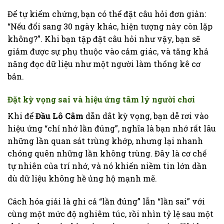
Để tự kiểm chứng, bạn có thể đặt câu hỏi đơn giản:
“Nếu đổi sang 30 ngày khác, hiện tượng này còn lặp
không?”. Khi bạn tập đặt câu hỏi như vậy, bạn sẽ
giảm được sự phụ thuộc vào cảm giác, và tăng khả
năng đọc dữ liệu như một người làm thống kê cơ
bản.
Đặt kỳ vọng sai và hiệu ứng tâm lý người chơi
Khi để
Đầu Lô Câm
dẫn dắt kỳ vọng, bạn dễ rơi vào
hiệu ứng “chỉ nhớ lần đúng”, nghĩa là bạn nhớ rất lâu
những lần quan sát trùng khớp, nhưng lại nhanh
chóng quên những lần không trùng. Đây là cơ chế
tự nhiên của trí nhớ, và nó khiến niềm tin lớn dần
dù dữ liệu không hề ủng hộ mạnh mẽ.
Cách hóa giải là ghi cả “lần đúng” lẫn “lần sai” với
cùng một mức độ nghiêm túc, rồi nhìn tỷ lệ sau một