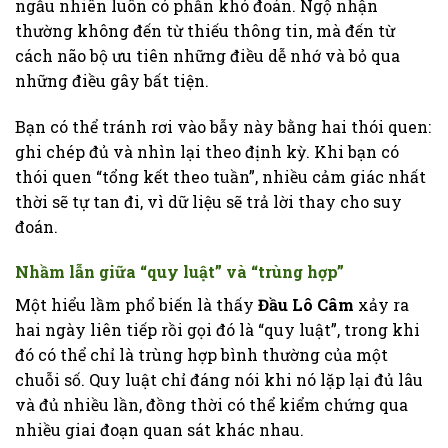
ngẫu nhiên luôn có phần khó đoán. Ngộ nhận
thường không đến từ thiếu thông tin, mà đến từ
cách não bộ ưu tiên những điều dễ nhớ và bỏ qua
những điều gây bất tiện.
Bạn có thể tránh rơi vào bẫy này bằng hai thói quen:
ghi chép đủ và nhìn lại theo định kỳ. Khi bạn có
thói quen “tổng kết theo tuần”, nhiều cảm giác nhất
thời sẽ tự tan đi, vì dữ liệu sẽ trả lời thay cho suy
đoán.
Nhầm lẫn giữa “quy luật” và “trùng hợp”
Một hiểu lầm phổ biến là thấy
Đầu Lô Câm
xảy ra
hai ngày liên tiếp rồi gọi đó là “quy luật”, trong khi
đó có thể chỉ là trùng hợp bình thường của một
chuỗi số. Quy luật chỉ đáng nói khi nó lặp lại đủ lâu
và đủ nhiều lần, đồng thời có thể kiểm chứng qua
nhiều giai đoạn quan sát khác nhau.