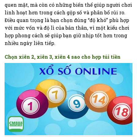
quen mặt, mà còn có những biến thể giúp người chơi
linh hoạt hơn trong cách gộp số và phân bổ rủi ro.
Điều quan trọng là bạn chọn đúng “độ khó” phù hợp
với mức vốn và độ lì của bản thân, vì một kiểu chơi
hợp phong cách sẽ giúp bạn giữ nhịp tốt hơn trong
nhiều ngày liên tiếp.
Chọn xiên 2, xiên 3, xiên 4 sao cho hợp túi tiền