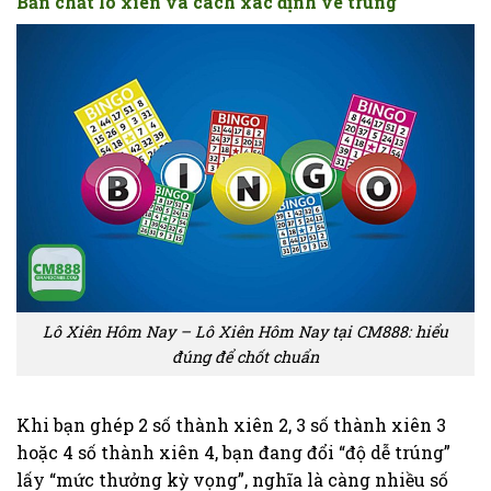
Bản chất lô xiên và cách xác định vé trúng
Lô Xiên Hôm Nay – Lô Xiên Hôm Nay tại CM888: hiểu
đúng để chốt chuẩn
Khi bạn ghép 2 số thành xiên 2, 3 số thành xiên 3
hoặc 4 số thành xiên 4, bạn đang đổi “độ dễ trúng”
lấy “mức thưởng kỳ vọng”, nghĩa là càng nhiều số