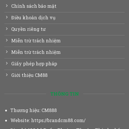
Chính sách bảo mật
Điều khoản dịch vụ
Quyền riêng tư
Miễn trừ trách nhiệm
Miễn trừ trách nhiệm
Giấy phép hợp pháp
Giới thiệu CM88
THÔNG TIN
Thương hiệu: CM888
Website: https://brandcm88.com/