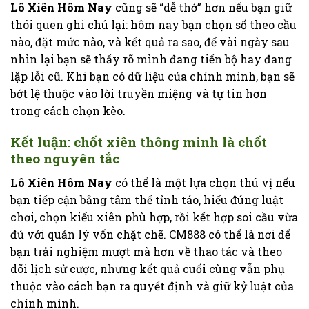
Lô Xiên Hôm Nay
cũng sẽ “dễ thở” hơn nếu bạn giữ
thói quen ghi chú lại: hôm nay bạn chọn số theo cầu
nào, đặt mức nào, và kết quả ra sao, để vài ngày sau
nhìn lại bạn sẽ thấy rõ mình đang tiến bộ hay đang
lặp lỗi cũ. Khi bạn có dữ liệu của chính mình, bạn sẽ
bớt lệ thuộc vào lời truyền miệng và tự tin hơn
trong cách chọn kèo.
Kết luận: chốt xiên thông minh là chốt
theo nguyên tắc
Lô Xiên Hôm Nay
có thể là một lựa chọn thú vị nếu
bạn tiếp cận bằng tâm thế tỉnh táo, hiểu đúng luật
chơi, chọn kiểu xiên phù hợp, rồi kết hợp soi cầu vừa
đủ với quản lý vốn chặt chẽ. CM888 có thể là nơi để
bạn trải nghiệm mượt mà hơn về thao tác và theo
dõi lịch sử cược, nhưng kết quả cuối cùng vẫn phụ
thuộc vào cách bạn ra quyết định và giữ kỷ luật của
chính mình.