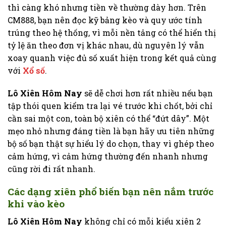
thì càng khó nhưng tiền về thường dày hơn. Trên
CM888, bạn nên đọc kỹ bảng kèo và quy ước tính
trúng theo hệ thống, vì mỗi nền tảng có thể hiển thị
tỷ lệ ăn theo đơn vị khác nhau, dù nguyên lý vẫn
xoay quanh việc đủ số xuất hiện trong kết quả cùng
với
Xổ số
.
Lô Xiên Hôm Nay
sẽ dễ chơi hơn rất nhiều nếu bạn
tập thói quen kiểm tra lại vé trước khi chốt, bởi chỉ
cần sai một con, toàn bộ xiên có thể “đứt dây”. Một
mẹo nhỏ nhưng đáng tiền là bạn hãy ưu tiên những
bộ số bạn thật sự hiểu lý do chọn, thay vì ghép theo
cảm hứng, vì cảm hứng thường đến nhanh nhưng
cũng rời đi rất nhanh.
Các dạng xiên phổ biến bạn nên nắm trước
khi vào kèo
Lô Xiên Hôm Nay
không chỉ có mỗi kiểu xiên 2