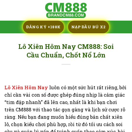
Bỏ
qua
nội
dung
ĐĂNG KÝ +188K
NẠP ĐẦU BÚ X2
Lô Xiên Hôm Nay CM888: Soi
Cầu Chuẩn, Chốt Nổ Lớn
Lô Xiên Hôm Nay
luôn có một sức hút rất riêng, bởi
chỉ cần vài con số được ghép đúng nhịp là cảm giác
“tim đập nhanh” đã lên cao, nhất là khi bạn chơi
trên CM888 với thao tác gọn gàng và lịch sử cược rõ
ràng. Nếu bạn đang muốn hiểu đúng bản chất xiên
lô, chọn kiểu chơi phù hợp, rồi từ đó tối ưu cách soi
cầu và quản lý vốn để tránh cuốn theo cảm xúc, bài