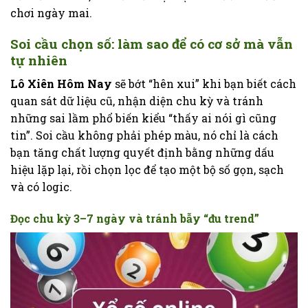
chơi ngày mai.
Soi cầu chọn số: làm sao để có cơ sở mà vẫn
tự nhiên
Lô Xiên Hôm Nay
sẽ bớt “hên xui” khi bạn biết cách
quan sát dữ liệu cũ, nhận diện chu kỳ và tránh
những sai lầm phổ biến kiểu “thấy ai nói gì cũng
tin”. Soi cầu không phải phép màu, nó chỉ là cách
bạn tăng chất lượng quyết định bằng những dấu
hiệu lặp lại, rồi chọn lọc để tạo một bộ số gọn, sạch
và có logic.
Đọc chu kỳ 3–7 ngày và tránh bẫy “đu trend”