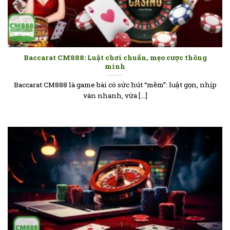
Baccarat CM888: Luật chơi chuẩn, mẹo cược thông
minh
Baccarat CM888 là game bài có sức hút “mềm”: luật gọn, nhịp
ván nhanh, vừa [...]