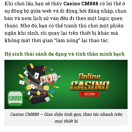
Khi chơi lâu, bạn sẽ thấy
Casino CM888
có lợi thế ở
sự đồng bộ giữa web và di động, bởi đăng nhập, chọn
bàn và xem lịch sử ván đều đi theo một logic quen
thuộc. Nhờ đó, bạn có thể tranh thủ chơi một phiên
ngắn khi rảnh, rồi quay lại trên thiết bị khác mà
không mất thời gian “làm nóng” lại thao tác.
Hệ sinh thái sảnh đa dạng và tinh thần minh bạch
Casino CM888 – Giao diện tinh gọn, thao tác nhanh trên
mọi thiết bị