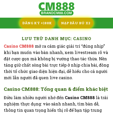
Bỏ
qua
nội
dung
ĐĂNG KÝ +188K
NẠP ĐẦU BÚ X2
LƯU TRỮ DANH MỤC:
CASINO
Casino CM888
mở ra cảm giác giải trí “đúng nhịp”
khi bạn muốn vào bàn nhanh, xem livestream rõ và
đặt cược gọn mà không bị vướng thao tác thừa. Nền
tảng giữ chất sòng bài trực tiếp ở nhịp chia bài, đồng
thời tổ chức giao diện hiện đại, dễ hiểu cho cả người
mới lẫn người đã quen live casino.
Casino CM888: Tổng quan & điểm khác biệt
Điều làm nhiều người nhớ đến
Casino CM888
là trải
nghiệm thực dụng: vào sảnh nhanh, tìm bàn dễ,
thông tin quan trọng hiển thị rõ để bạn tập trung