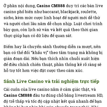
Ở phần nội dung,
Casino CM888
duy trì các bàn live
casino phổ biến như baccarat, blackjack, roulette,
sicbo, kèm mức cược linh hoạt để người mới dễ thử
và người chơi lâu năm dễ chọn nhịp. Luật chơi trình
bày gọn, còn lịch sử ván và kết quả theo thời gian
thực giúp bạn có dữ liệu để quan sát.
Điểm hay là chuyển sảnh thường diễn ra mượt, nên
bạn có thể đổi “khẩu vị” theo tâm trạng mà không bị
gián đoạn dài. Nếu bạn thích nhìn chuỗi xuất hiện
để điều chỉnh chiến thuật, phần thống kê rõ ràng sẽ
hỗ trợ tốt hơn việc đặt cược theo cảm xúc.
Sảnh Live Casino và trải nghiệm trực tiếp
Cái cuốn của live casino nằm ở cảm giác thật, và
Casino CM888
đầu tư đúng chỗ bằng livestream HD,
độ trễ thấp và tốc độ cập nhật kết quả nhanh để bạn