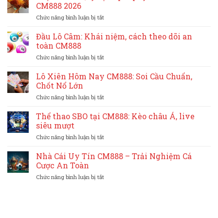
Xèng
và
CM888 2026
CM888:
mẹo
ở
Chức năng bình luận bị tắt
Cách
soi
Luật
Chơi
tại
Đá
Đầu Lô Câm: Khái niệm, cách theo dõi an
&
CM888
Gà:
Mẹo
toàn CM888
Quy
Săn
ở
Chức năng bình luận bị tắt
định
Boss
Đầu
pháp
Hiệu
Lô
Lô Xiên Hôm Nay CM888: Soi Cầu Chuẩn,
lý
Quả
Câm:
&
Chốt Nổ Lớn
Khái
cảnh
ở
Chức năng bình luận bị tắt
niệm,
báo
Lô
cách
CM888
Xiên
Thể thao SBO tại CM888: Kèo châu Á, live
theo
2026
Hôm
dõi
siêu mượt
Nay
an
ở
Chức năng bình luận bị tắt
CM888:
toàn
Thể
Soi
CM888
thao
Nhà Cái Uy Tín CM888 – Trải Nghiệm Cá
Cầu
SBO
Chuẩn,
Cược An Toàn
tại
Chốt
ở
Chức năng bình luận bị tắt
CM888:
Nổ
Nhà
Kèo
Lớn
Cái
châu
Uy
Á,
Tín
live
CM888