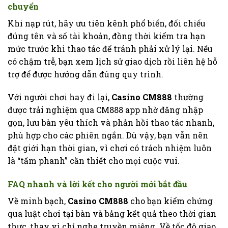
chuyển
Khi nạp rút, hãy ưu tiên kênh phổ biến, đối chiếu
đúng tên và số tài khoản, đồng thời kiểm tra hạn
mức trước khi thao tác để tránh phải xử lý lại. Nếu
có chậm trễ, bạn xem lịch sử giao dịch rồi liên hệ hỗ
trợ để được hướng dẫn đúng quy trình.
Với người chơi hay đi lại,
Casino CM888
thường
được trải nghiệm qua CM888 app nhờ đăng nhập
gọn, lưu bàn yêu thích và phản hồi thao tác nhanh,
phù hợp cho các phiên ngắn. Dù vậy, bạn vẫn nên
đặt giới hạn thời gian, vì chơi có trách nhiệm luôn
là “tấm phanh” cần thiết cho mọi cuộc vui.
FAQ nhanh và lời kết cho người mới bắt đầu
Về minh bạch,
Casino CM888
cho bạn kiểm chứng
qua luật chơi tại bàn và bảng kết quả theo thời gian
thực, thay vì chỉ nghe truyền miệng. Về tốc độ giao