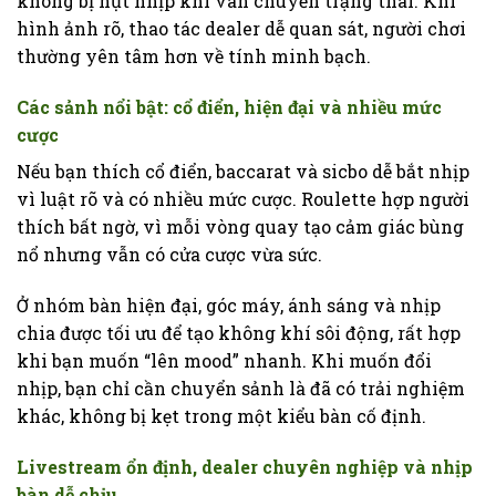
không bị hụt nhịp khi ván chuyển trạng thái. Khi
hình ảnh rõ, thao tác dealer dễ quan sát, người chơi
thường yên tâm hơn về tính minh bạch.
Các sảnh nổi bật: cổ điển, hiện đại và nhiều mức
cược
Nếu bạn thích cổ điển, baccarat và sicbo dễ bắt nhịp
vì luật rõ và có nhiều mức cược. Roulette hợp người
thích bất ngờ, vì mỗi vòng quay tạo cảm giác bùng
nổ nhưng vẫn có cửa cược vừa sức.
Ở nhóm bàn hiện đại, góc máy, ánh sáng và nhịp
chia được tối ưu để tạo không khí sôi động, rất hợp
khi bạn muốn “lên mood” nhanh. Khi muốn đổi
nhịp, bạn chỉ cần chuyển sảnh là đã có trải nghiệm
khác, không bị kẹt trong một kiểu bàn cố định.
Livestream ổn định, dealer chuyên nghiệp và nhịp
bàn dễ chịu