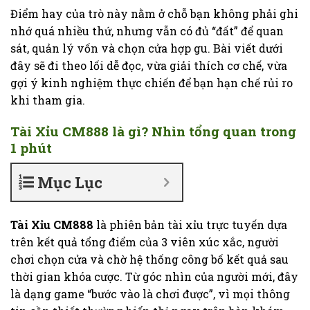
Điểm hay của trò này nằm ở chỗ bạn không phải ghi
nhớ quá nhiều thứ, nhưng vẫn có đủ “đất” để quan
sát, quản lý vốn và chọn cửa hợp gu. Bài viết dưới
đây sẽ đi theo lối dễ đọc, vừa giải thích cơ chế, vừa
gợi ý kinh nghiệm thực chiến để bạn hạn chế rủi ro
khi tham gia.
Tài Xỉu CM888 là gì? Nhìn tổng quan trong
1 phút
Mục Lục
Tài Xỉu CM888
là phiên bản tài xỉu trực tuyến dựa
trên kết quả tổng điểm của 3 viên xúc xắc, người
chơi chọn cửa và chờ hệ thống công bố kết quả sau
thời gian khóa cược. Từ góc nhìn của người mới, đây
là dạng game “bước vào là chơi được”, vì mọi thông