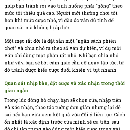
giúp bạn tránh rơi vào tình huống phải “gồng” theo
mức tối thiểu quá cao. Người mới thường chơi tốt
hơn khi mức cược nhỏ, vì đầu óc vẫn đủ tỉnh để
quan sát mà không bị áp lực.
Một mẹo rất đời là đặt sẵn một “ngân sách phiên
chơi” và chia nhỏ ra theo số ván dự kiến, ví dụ mỗi
ván chỉ dùng một phần rất nhỏ. Khi bạn chia nhỏ
như vậy, bạn sẽ bớt cảm giác cần gỡ ngay lập tức, từ
đó tránh được kiểu cược đuổi khiến ví tụt nhanh.
Quan sát nhịp bàn, đặt cược và xác nhận trong thời
gian ngắn
Trong lúc đồng hồ chạy, bạn sẽ chọn cửa, nhập tiền
và xác nhận, thao tác tưởng đơn giản nhưng lại dễ
sai nếu bạn vừa xem kết quả vừa đổi ý liên tục. Cách
ổn nhất là xác định trước cửa mình sẽ ưu tiên, sau
đó chỉ tập trung vào đúng một kiểu cược trong vài