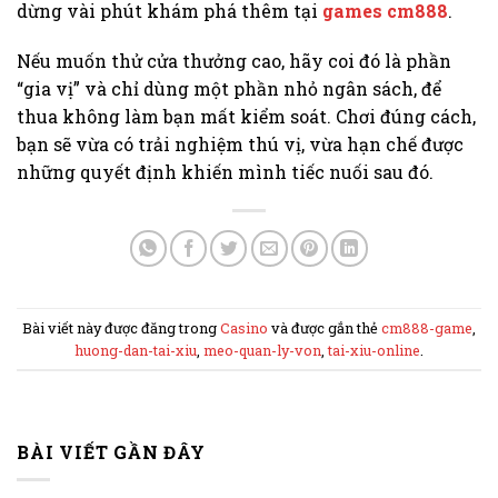
dừng vài phút khám phá thêm tại
games cm888
.
Nếu muốn thử cửa thưởng cao, hãy coi đó là phần
“gia vị” và chỉ dùng một phần nhỏ ngân sách, để
thua không làm bạn mất kiểm soát. Chơi đúng cách,
bạn sẽ vừa có trải nghiệm thú vị, vừa hạn chế được
những quyết định khiến mình tiếc nuối sau đó.
Bài viết này được đăng trong
Casino
và được gắn thẻ
cm888-game
,
huong-dan-tai-xiu
,
meo-quan-ly-von
,
tai-xiu-online
.
BÀI VIẾT GẦN ĐÂY