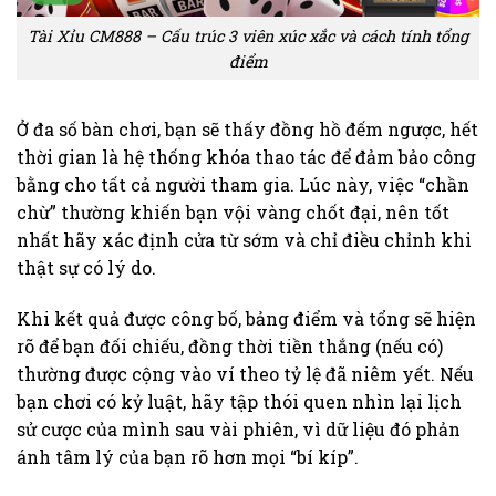
Tài Xỉu CM888 – Cấu trúc 3 viên xúc xắc và cách tính tổng
điểm
Ở đa số bàn chơi, bạn sẽ thấy đồng hồ đếm ngược, hết
thời gian là hệ thống khóa thao tác để đảm bảo công
bằng cho tất cả người tham gia. Lúc này, việc “chần
chừ” thường khiến bạn vội vàng chốt đại, nên tốt
nhất hãy xác định cửa từ sớm và chỉ điều chỉnh khi
thật sự có lý do.
Khi kết quả được công bố, bảng điểm và tổng sẽ hiện
rõ để bạn đối chiếu, đồng thời tiền thắng (nếu có)
thường được cộng vào ví theo tỷ lệ đã niêm yết. Nếu
bạn chơi có kỷ luật, hãy tập thói quen nhìn lại lịch
sử cược của mình sau vài phiên, vì dữ liệu đó phản
ánh tâm lý của bạn rõ hơn mọi “bí kíp”.