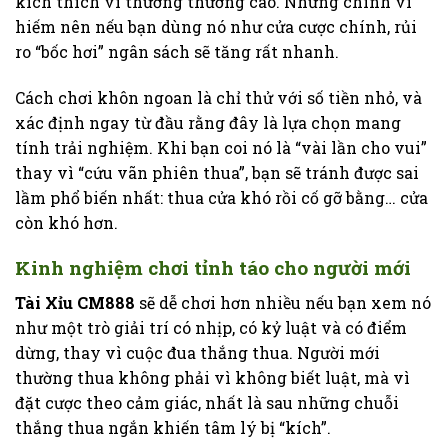
kích thích vì thưởng thường cao. Nhưng chính vì
hiếm nên nếu bạn dùng nó như cửa cược chính, rủi
ro “bốc hơi” ngân sách sẽ tăng rất nhanh.
Cách chơi khôn ngoan là chỉ thử với số tiền nhỏ, và
xác định ngay từ đầu rằng đây là lựa chọn mang
tính trải nghiệm. Khi bạn coi nó là “vài lần cho vui”
thay vì “cứu vãn phiên thua”, bạn sẽ tránh được sai
lầm phổ biến nhất: thua cửa khó rồi cố gỡ bằng… cửa
còn khó hơn.
Kinh nghiệm chơi tỉnh táo cho người mới
Tài Xỉu CM888
sẽ dễ chơi hơn nhiều nếu bạn xem nó
như một trò giải trí có nhịp, có kỷ luật và có điểm
dừng, thay vì cuộc đua thắng thua. Người mới
thường thua không phải vì không biết luật, mà vì
đặt cược theo cảm giác, nhất là sau những chuỗi
thắng thua ngắn khiến tâm lý bị “kích”.