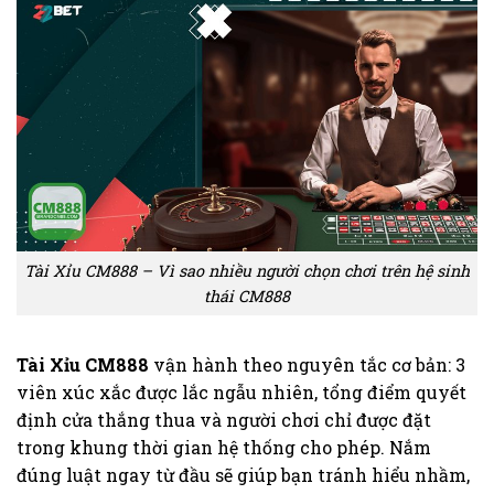
Tài Xỉu CM888 – Vì sao nhiều người chọn chơi trên hệ sinh
thái CM888
Tài Xỉu CM888
vận hành theo nguyên tắc cơ bản: 3
viên xúc xắc được lắc ngẫu nhiên, tổng điểm quyết
định cửa thắng thua và người chơi chỉ được đặt
trong khung thời gian hệ thống cho phép. Nắm
đúng luật ngay từ đầu sẽ giúp bạn tránh hiểu nhầm,