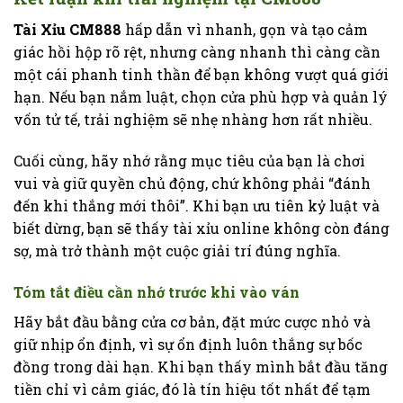
Tài Xỉu CM888
hấp dẫn vì nhanh, gọn và tạo cảm
giác hồi hộp rõ rệt, nhưng càng nhanh thì càng cần
một cái phanh tinh thần để bạn không vượt quá giới
hạn. Nếu bạn nắm luật, chọn cửa phù hợp và quản lý
vốn tử tế, trải nghiệm sẽ nhẹ nhàng hơn rất nhiều.
Cuối cùng, hãy nhớ rằng mục tiêu của bạn là chơi
vui và giữ quyền chủ động, chứ không phải “đánh
đến khi thắng mới thôi”. Khi bạn ưu tiên kỷ luật và
biết dừng, bạn sẽ thấy tài xỉu online không còn đáng
sợ, mà trở thành một cuộc giải trí đúng nghĩa.
Tóm tắt điều cần nhớ trước khi vào ván
Hãy bắt đầu bằng cửa cơ bản, đặt mức cược nhỏ và
giữ nhịp ổn định, vì sự ổn định luôn thắng sự bốc
đồng trong dài hạn. Khi bạn thấy mình bắt đầu tăng
tiền chỉ vì cảm giác, đó là tín hiệu tốt nhất để tạm