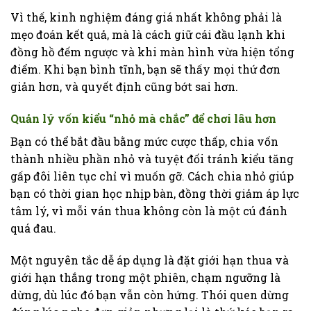
Vì thế, kinh nghiệm đáng giá nhất không phải là
mẹo đoán kết quả, mà là cách giữ cái đầu lạnh khi
đồng hồ đếm ngược và khi màn hình vừa hiện tổng
điểm. Khi bạn bình tĩnh, bạn sẽ thấy mọi thứ đơn
giản hơn, và quyết định cũng bớt sai hơn.
Quản lý vốn kiểu “nhỏ mà chắc” để chơi lâu hơn
Bạn có thể bắt đầu bằng mức cược thấp, chia vốn
thành nhiều phần nhỏ và tuyệt đối tránh kiểu tăng
gấp đôi liên tục chỉ vì muốn gỡ. Cách chia nhỏ giúp
bạn có thời gian học nhịp bàn, đồng thời giảm áp lực
tâm lý, vì mỗi ván thua không còn là một cú đánh
quá đau.
Một nguyên tắc dễ áp dụng là đặt giới hạn thua và
giới hạn thắng trong một phiên, chạm ngưỡng là
dừng, dù lúc đó bạn vẫn còn hứng. Thói quen dừng