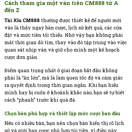
Cách tham gia một ván trên CM888 từ A
đến Z
Tài Xỉu CM888
thường được thiết kế để người mới
vào là thấy ngay bàn cược, lịch sử kết quả, các cửa
đặt và mức tiền tối thiểu. Nhờ vậy bạn không phải
mất thời gian dò tìm, thay vào đó tập trung vào việc
quan sát nhịp ván và giữ cho mình một kế hoạch
cược đơn giản.
Điểm quan trọng nhất ở giai đoạn bắt đầu không
phải là “ăn lớn”, mà là làm quen tốc độ và cảm giác
ra quyết định trong thời gian ngắn. Khi bạn hiểu
mình hay bị cuốn ở khoảnh khắc nào, bạn sẽ tự biết
cách “phanh” trước khi quá đà.
Chọn bàn phù hợp và thiết lập mức cược ban đầu
Nếu có nhiều bàn, bạn nên chọn bàn hiển thị rõ lịch
sử và giới hạn cược phù hợp túi tiền, vì điều này