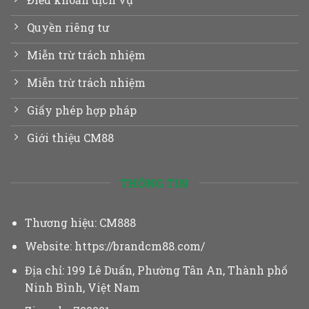
Quyền riêng tư
Miễn trừ trách nhiệm
Miễn trừ trách nhiệm
Giấy phép hợp pháp
Giới thiệu CM88
THÔNG TIN
Thương hiệu: CM888
Website: https://brandcm88.com/
Địa chỉ: 199 Lê Duẩn, Phường Tân An, Thành phố
Ninh Bình, Việt Nam