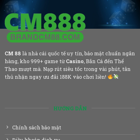
Trải
Nghiệm
Cá
Cược
An
Toàn
CM 88
là nhà cái quốc tế uy tín, bảo mật chuẩn ngân
hàng, kho 999+ game từ
Casino
, Bắn Cá đến Thể
Thao mượt mà. Nạp rút siêu tốc trong vài phút, tân
thủ nhận ngay ưu đãi 188K vào chơi liền!
HƯỚNG DẪN
Chính sách bảo mật
Điều khoản dịch vụ