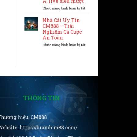
Á, live siêu mượt
CM888:
ở
Chức năng bình luận bị tắt
Soi
Thể
Cầu
thao
Chuẩn,
Nhà Cái Uy Tín
SBO
Chốt
CM888 – Trải
tại
Nổ
Nghiệm Cá Cược
CM888:
Lớn
An Toàn
Kèo
châu
ở
Chức năng bình luận bị tắt
Á,
Nhà
live
Cái
siêu
Uy
mượt
Tín
CM888
–
Trải
Nghiệm
Cá
THÔNG TIN
Cược
An
Toàn
Thương hiệu: CM888
Website: https://brandcm88.com/