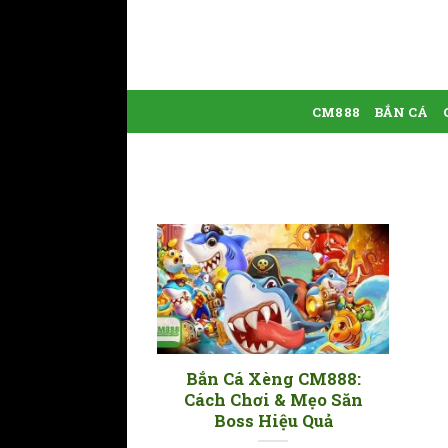
Bỏ
qua
nội
dung
CM888
BẮN CÁ
Bắn Cá Xèng CM888:
Cách Chơi & Mẹo Săn
Boss Hiệu Quả