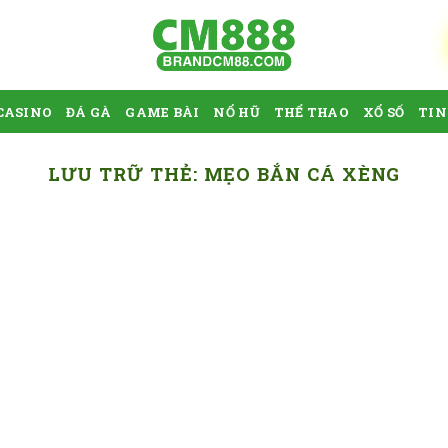
CASINO
ĐÁ GÀ
GAME BÀI
NỔ HŨ
THỂ THAO
XỔ SỐ
TIN
LƯU TRỮ THẺ:
MẸO BẮN CÁ XÈNG