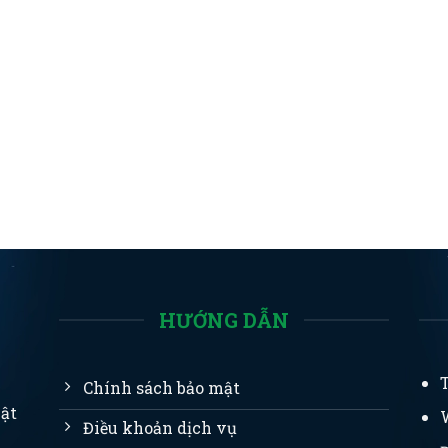
HƯỚNG DẪN
Chính sách bảo mật
mật
Điều khoản dịch vụ