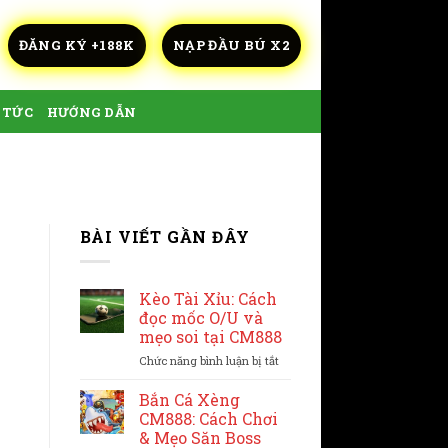
ĐĂNG KÝ +188K
NẠP ĐẦU BÚ X2
 TỨC
HƯỚNG DẪN
BÀI VIẾT GẦN ĐÂY
Kèo Tài Xỉu: Cách
đọc mốc O/U và
mẹo soi tại CM888
ở
Chức năng bình luận bị tắt
Kèo
Tài
Bắn Cá Xèng
Xỉu:
CM888: Cách Chơi
Cách
& Mẹo Săn Boss
đọc