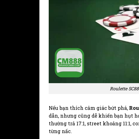
Roulette SC88
Nếu bạn thích cảm giác bứt phá,
Rou
dẫn, nhưng cũng dễ khiến bạn hụt hơi
thường trả 17:1, street khoảng 11:1, c
từng nấc.