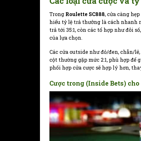
Các loại cửa cược và tỷ
Trong
Roulette SC888
, cửa càng hẹp
hiểu tỷ lệ trả thưởng là cách nhanh
trả tới 35:1, còn các tổ hợp như đôi 
của lựa chọn.
Các cửa outside như đỏ/đen, chẵn/lẻ,
cột thường gặp mức 2:1, phù hợp để g
phối hợp cửa cược sẽ hợp lý hơn, tha
Cược trong (Inside Bets) ch